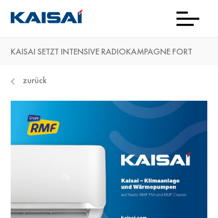
KAISAI SETZT INTENSIVE RADIOKAMPAGNE FORT
Down
Aktu
Prod
Kon
Wo
Kai
Ti
zurück
kau