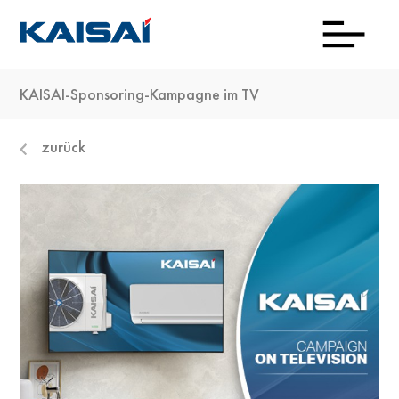
KAISAI-Sponsoring-Kampagne im TV
Down
Aktu
Prod
Kon
Wo
Kai
Ti
zurück
kau