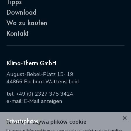
Tipps
Download
Wo zu kaufen
Kontakt
Klima-Therm GmbH
August-Bebel-Platz 15- 19
44866 Bochum-Wattenscheid
tel.
+49 (0) 2327 375 3424
e-mail:
E-Mail anzeigen
×
Privatsphäre
Ta strona używa plików cookie
Używamy plików cookie w celu personalizacji treści, reklam i analizy