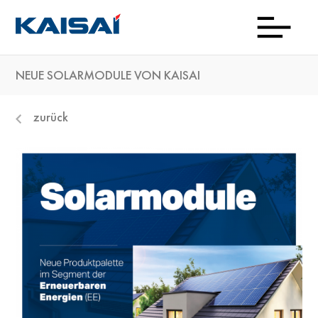
NEUE SOLARMODULE VON KAISAI
Down
Aktu
Prod
Kon
Wo
Kai
Ti
zurück
kau