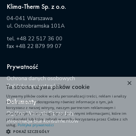
Klima-Therm Sp. z o.o.
04-041 Warszawa
ul. Ostrobramska 101A
tel.
+48 22 517 36 00
fax +48 22 879 99 07
Prywatność
Ochrona danych osobowych
×
Polityka prywatności
Ta strona używa plików cookie
Używamy plików cookie w celu personalizacji treści, reklam i analizy
Dokumenty
naszego ruchu. Udostępniamy również informacje o tym, jak
korzystasz z naszej witryny, naszym partnerom reklamowym i
Ogólne Warunki Sprzedaży
analitycznym, którzy mogą łączyć je z innymi informacjami, które im
przekazałeś lub które zebrali w wyniku korzystania przez Ciebie z ich
Informacja dla konsumentów
usług.
Polityka prywatności
POKAŻ SZCZEGÓŁY