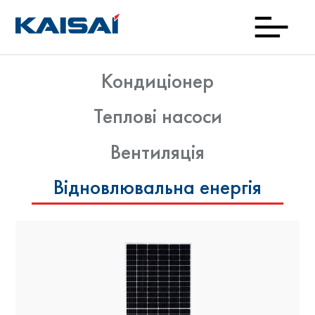
Кондиціонер
Заван
Прод
Кон
Нов
Де
Kai
Теплові насоси
куп
Вентиляція
Відновлювальна енергія