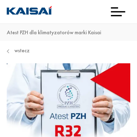
Atest PZH dla klimatyzatorów marki Kaisai
INFOL
Aktua
Prod
Kon
Pob
O
wstecz
(0)22
ma
23 0