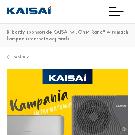
Bilbordy sponsorskie KAISAI w „Onet Rano'' w ramach
INFOL
Aktua
Prod
Kon
Pob
O
kampanii internetowej marki
(0)22
ma
wstecz
23 0