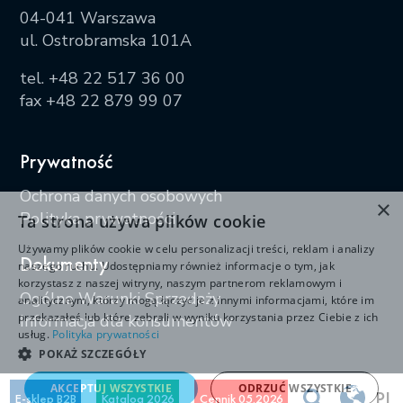
04-041 Warszawa
ul. Ostrobramska 101A
tel.
+48 22 517 36 00
fax +48 22 879 99 07
Prywatność
Ochrona danych osobowych
×
Polityka prywatności
Ta strona używa plików cookie
Używamy plików cookie w celu personalizacji treści, reklam i analizy
Dokumenty
naszego ruchu. Udostępniamy również informacje o tym, jak
korzystasz z naszej witryny, naszym partnerom reklamowym i
Ogólne Warunki Sprzedaży
analitycznym, którzy mogą łączyć je z innymi informacjami, które im
przekazałeś lub które zebrali w wyniku korzystania przez Ciebie z ich
Informacja dla konsumentów
usług.
Polityka prywatności
POKAŻ SZCZEGÓŁY
AKCEPTUJ WSZYSTKIE
ODRZUĆ WSZYSTKIE
PL
E-sklep B2B
Katalog 2026
Cennik 05.2026