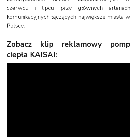
czerwcu i lipcu przy głównych arteriach
komunikacyjnych łączących największe miasta w
Polsce.
Zobacz klip reklamowy pomp
ciepła KAISAI: