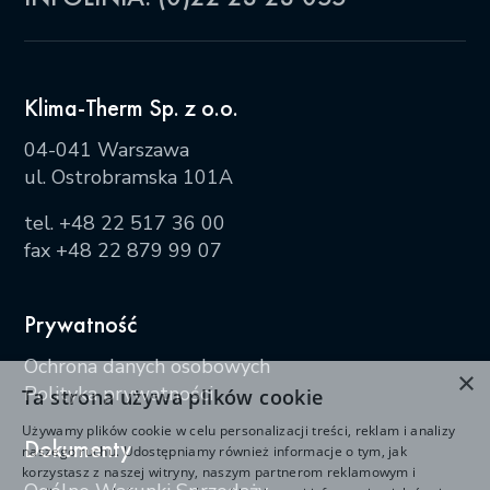
Klima-Therm Sp. z o.o.
04-041 Warszawa
ul. Ostrobramska 101A
tel.
+48 22 517 36 00
fax +48 22 879 99 07
Prywatność
Ochrona danych osobowych
×
Polityka prywatności
Ta strona używa plików cookie
Używamy plików cookie w celu personalizacji treści, reklam i analizy
Dokumenty
naszego ruchu. Udostępniamy również informacje o tym, jak
korzystasz z naszej witryny, naszym partnerom reklamowym i