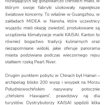
rozwijających się gospodarczo chińskich miast, w
którym swoje fabryki ulokowały największe
światowe koncerny. To właśnie w Guangzhou, w
zakładach MIDEA w Nansha, które uczestnicy
wyjazdu mieli okazję zwiedzić, produkowane są
urządzenia klimatyzacje marki KAISAI. Kanton to
również bogactwo tradycji kulinarnych oraz
niezapomniane widoki, jakie oferuje panorama
miasta podziwiana podczas wieczornego rejsu
statkiem rzeką Pearl River.
Drugim punktem pobytu w Chinach był Hainan –
archipelag blisko 200 wysp i wsypek na Morzu
Południowochińskim nazywany potocznie
„chińskimi Hawajami”, prawdziwy raj dla
turystów. Dystrybutorzy KAISAI spędzili kilka