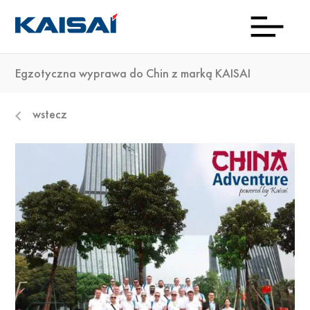
Egzotyczna wyprawa do Chin z marką KAISAI
INFOL
Aktua
Prod
Kon
Pob
O
wstecz
(0)22
ma
23 0