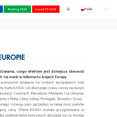
Katalog 2026
Cennik 05.2026
Polski
EUROPIE
ziałania, czego efektem jest dzisiejsza obecność
 tej marki w kilkunastu krajach Europy.
j wzmożone działania na rynkach europejskich lista
ty marki KAISAI, od dłuższego czasu cieszą się dużym
Słowacji, Czechach, Macedonii, Mołdawii i na Ukrainie.
 z Malty, Litwy, Łotwy, Portugalii, Słowenii i Gruzji.
nego rozwoju sieci sprzedaży w takiej ilości państw
tępną ceną. Oferta KAISAI została przygotowana w
czba użytkowników końcowych decyduje się na montaż