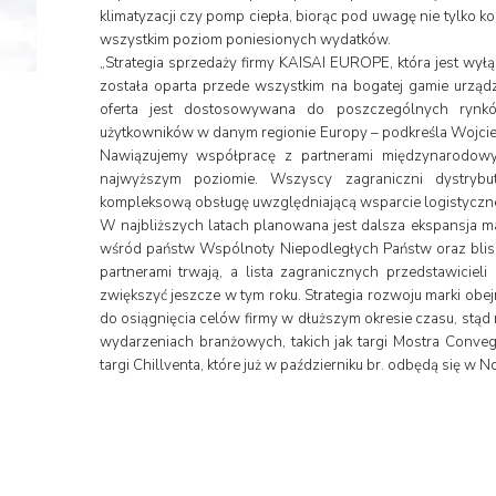
klimatyzacji czy pomp ciepła, biorąc pod uwagę nie tylko ko
wszystkim poziom poniesionych wydatków.
„Strategia sprzedaży firmy KAISAI EUROPE, która jest wy
została oparta przede wszystkim na bogatej gamie urządz
oferta jest dostosowywana do poszczególnych rynkó
użytkowników w danym regionie Europy – podkreśla Wojcie
Nawiązujemy współpracę z partnerami międzynarodowym
najwyższym poziomie. Wszyscy zagraniczni dystrybu
kompleksową obsługę uwzględniającą wsparcie logistyczne
W najbliższych latach planowana jest dalsza ekspansja mark
wśród państw Wspólnoty Niepodległych Państw oraz blis
partnerami trwają, a lista zagranicznych przedstawiciel
zwiększyć jeszcze w tym roku. Strategia rozwoju marki obe
do osiągnięcia celów firmy w dłuższym okresie czasu, st
wydarzeniach branżowych, takich jak targi Mostra Conveg
targi Chillventa, które już w październiku br. odbędą się w 