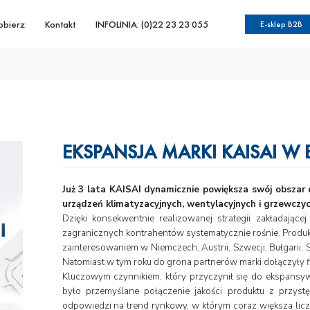
obierz
Kontakt
INFOLINIA: (0)22 23 23 055
E-sklep B2B
EKSPANSJA MARKI KAISAI W 
Już 3 lata KAISAI dynamicznie powiększa swój obszar d
urządzeń klimatyzacyjnych, wentylacyjnych i grzewczych
Dzięki konsekwentnie realizowanej strategii zakładające
zagranicznych kontrahentów systematycznie rośnie. Produk
zainteresowaniem w Niemczech, Austrii, Szwecji, Bułgarii, 
Natomiast w tym roku do grona partnerów marki dołączyły firmy
Kluczowym czynnikiem, który przyczynił się do ekspansyw
było przemyślane połączenie jakości produktu z przys
odpowiedzi na trend rynkowy, w którym coraz większa li