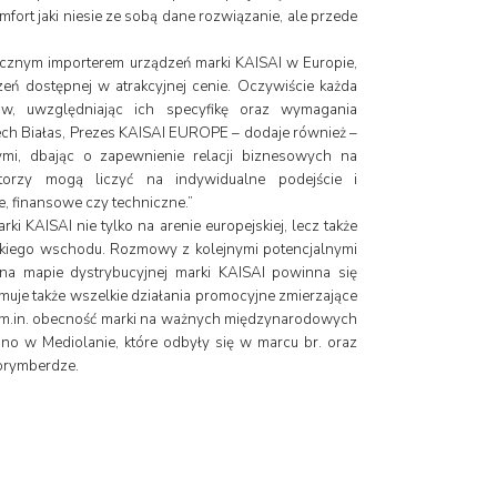
mfort jaki niesie ze sobą dane rozwiązanie, ale przede
łącznym importerem urządzeń marki KAISAI w Europie,
eń dostępnej w atrakcyjnej cenie. Oczywiście każda
w, uwzględniając ich specyfikę oraz wymagania
ch Białas, Prezes KAISAI EUROPE – dodaje również –
i, dbając o zapewnienie relacji biznesowych na
torzy mogą liczyć na indywidualne podejście i
, finansowe czy techniczne.”
i KAISAI nie tylko na arenie europejskiej, lecz także
kiego wschodu. Rozmowy z kolejnymi potencjalnymi
i na mapie dystrybucyjnej marki KAISAI powinna się
jmuje także wszelkie działania promocyjne zmierzające
ąd m.in. obecność marki na ważnych międzynarodowych
no w Mediolanie, które odbyły się w marcu br. oraz
Norymberdze.