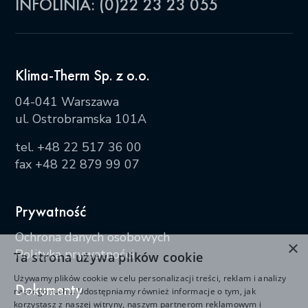
INFOLINIA: (0)22 23 23 055
Klima-Therm Sp. z o.o.
04-041 Warszawa
ul. Ostrobramska 101A
tel.
+48 22 517 36 00
fax +48 22 879 99 07
Prywatność
Ochrona danych osobowych
×
Polityka prywatności
Ta strona używa plików cookie
Używamy plików cookie w celu personalizacji treści, reklam i analizy
Dokumenty
naszego ruchu. Udostępniamy również informacje o tym, jak
korzystasz z naszej witryny, naszym partnerom reklamowym i