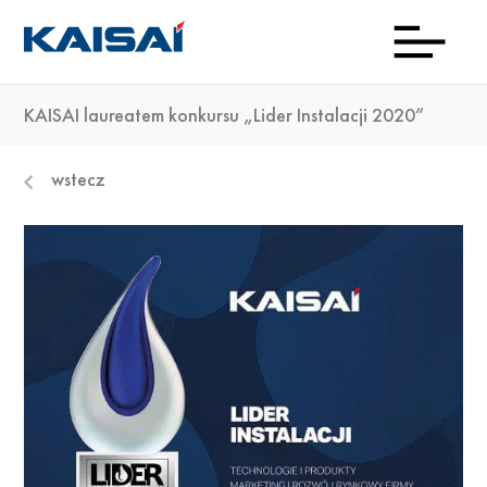
KAISAI laureatem konkursu „Lider Instalacji 2020”
INFOL
Aktua
Prod
Kon
Pob
O
wstecz
(0)22
ma
23 0