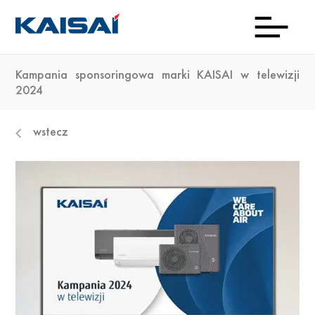
Kampania sponsoringowa marki KAISAI w telewizji
INFOL
Aktua
Prod
Kon
Pob
O
2024
(0)22
ma
wstecz
23 0