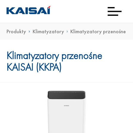
Produkty
Klimatyzatory
Klimatyzatory przenośne
INFOL
Aktua
Prod
Kon
Pob
O
(0)22
ma
Klimatyzatory przenośne
KAISAI (KKPA)
23 0