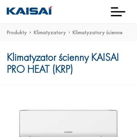
Produkty
Klimatyzatory
Klimatyzatory ścienne
INFOL
Aktua
Prod
Kon
Pob
O
(0)22
ma
Klimatyzator ścienny KAISAI
PRO HEAT (KRP)
23 0