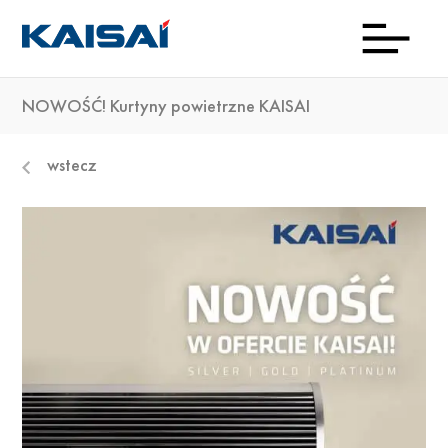
NOWOŚĆ! Kurtyny powietrzne KAISAI
INFOL
Aktua
Prod
Kon
Pob
O
wstecz
(0)22
ma
23 0