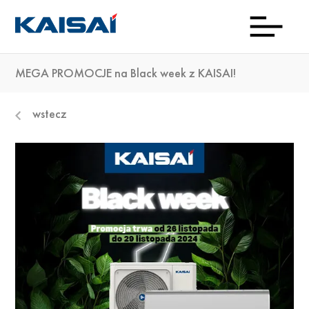
MEGA PROMOCJE na Black week z KAISAI!
INFOL
Aktua
Prod
Kon
Pob
O
wstecz
(0)22
ma
23 0