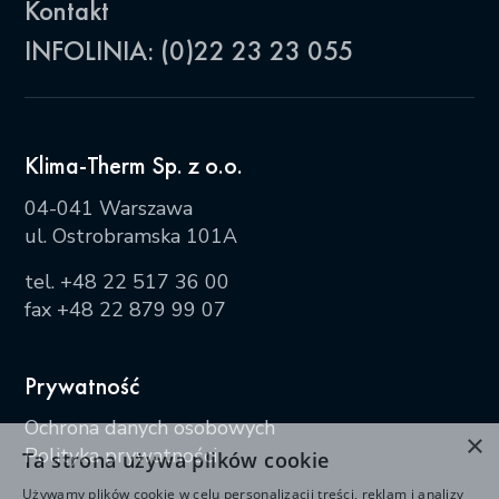
Kontakt
INFOLINIA: (0)22 23 23 055
Klima-Therm Sp. z o.o.
04-041 Warszawa
ul. Ostrobramska 101A
tel.
+48 22 517 36 00
fax +48 22 879 99 07
Prywatność
Ochrona danych osobowych
×
Polityka prywatności
Ta strona używa plików cookie
Używamy plików cookie w celu personalizacji treści, reklam i analizy