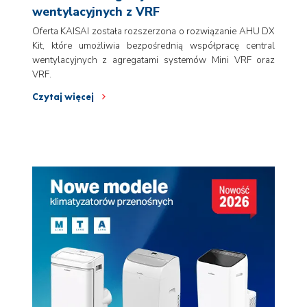
wentylacyjnych z VRF
Oferta KAISAI została rozszerzona o rozwiązanie AHU DX
Kit, które umożliwia bezpośrednią współpracę central
wentylacyjnych z agregatami systemów Mini VRF oraz
VRF.
Czytaj więcej