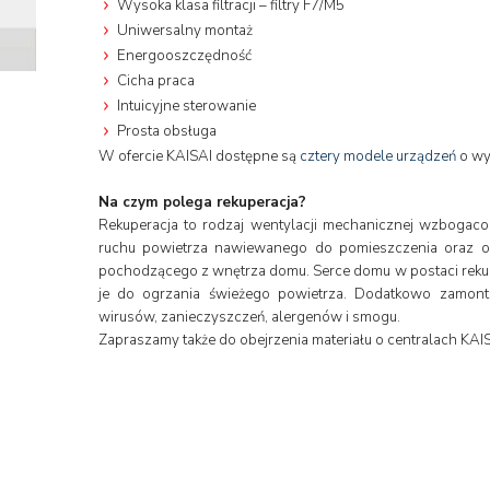
Wysoka klasa filtracji – filtry F7/M5
Uniwersalny montaż
Energooszczędność
Cicha praca
Intuicyjne sterowanie
Prosta obsługa
W ofercie KAISAI dostępne są
cztery modele urządzeń
o wy
Na czym polega rekuperacja?
Rekuperacja to rodzaj wentylacji mechanicznej wzbogacon
ruchu powietrza nawiewanego do pomieszczenia oraz od
pochodzącego z wnętrza domu. Serce domu w postaci rekup
je do ogrzania świeżego powietrza. Dodatkowo zamonto
wirusów, zanieczyszczeń, alergenów i smogu.
Zapraszamy także do obejrzenia materiału o centralach KAIS