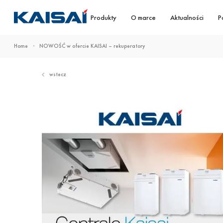
Produkty
O marce
Aktualności
P
Home
NOWOŚĆ w ofercie KAISAI – rekuperatory
wstecz