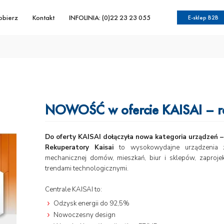
obierz
Kontakt
INFOLINIA: (0)22 23 23 055
E-sklep B2B
NOWOŚĆ w ofercie KAISAI – r
Do oferty KAISAI dołączyła nowa kategoria urządzeń – 
Rekuperatory Kaisai
to wysokowydajne urządzenia z
mechanicznej domów, mieszkań, biur i sklepów, zapro
trendami technologicznymi.
Centrale KAISAI to:
Odzysk energii do 92,5%
Nowoczesny design