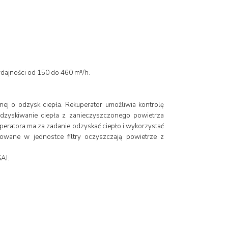
dajności od 150 do 460 m³/h.
ej o odzysk ciepła. Rekuperator umożliwia kontrolę
zyskiwanie ciepła z zanieczyszczonego powietrza
eratora ma za zadanie odzyskać ciepło i wykorzystać
wane w jednostce filtry oczyszczają powietrze z
AI: