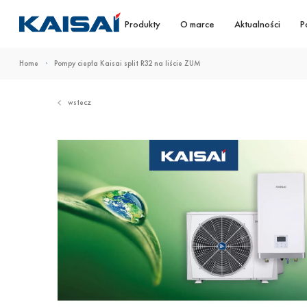
Produkty
O marce
Aktualności
P
Home
Pompy ciepła Kaisai split R32 na liście ZUM
wstecz