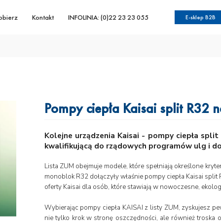
obierz
Kontakt
INFOLINIA: (0)22 23 23 055
E-sklep B2B
Pompy ciepła Kaisai split R32 n
Kolejne urządzenia Kaisai - pompy ciepła spli
kwalifikującą do rządowych programów ulg i d
Lista ZUM obejmuje modele, które spełniają określone kryte
monoblok R32 dołączyły właśnie pompy ciepła Kaisai split
oferty Kaisai dla osób, które stawiają w nowoczesne, ekol
Wybierając pompy ciepła KAISAI z listy ZUM, zyskujesz pe
nie tylko krok w stronę oszczędności, ale również troska 