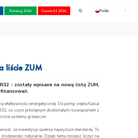
Katalog 2026
Cennik 05.2026
Polski
a liście ZUM
t R32 - zostały wpisane na nową listę ZUM,
ofinansowań.
ria efektywności energetycznej. Do pomp ciepła Kaisai
 R32, co czyni je kolejnym doskonałym rozwiązaniem z
ogiczne systemy grzewcze.
wność, że inwestycja spełnia najwyższe standardy. To
o środowisko naturalne. Dzięki temu możesz liczyć na