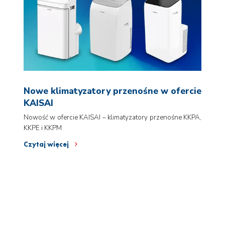
Nowe klimatyzatory przenośne w ofercie
KAISAI
Nowość w ofercie KAISAI – klimatyzatory przenośne KKPA,
KKPE i KKPM
Czytaj więcej