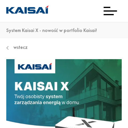
System Kaisai X - nowość w portfolio Kaisai!
INFOL
Aktua
Prod
Kon
Pob
O
wstecz
(0)22
ma
23 0