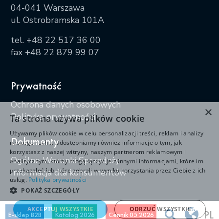
04-041 Warszawa
ul. Ostrobramska 101A
tel.
+48 22 517 36 00
fax +48 22 879 99 07
Prywatność
Ochrona danych osobowych
×
Polityka prywatności
Ta strona używa plików cookie
Używamy plików cookie w celu personalizacji treści, reklam i analizy
Dokumenty
naszego ruchu. Udostępniamy również informacje o tym, jak
korzystasz z naszej witryny, naszym partnerom reklamowym i
Ogólne Warunki Sprzedaży
analitycznym, którzy mogą łączyć je z innymi informacjami, które im
przekazałeś lub które zebrali w wyniku korzystania przez Ciebie z ich
Informacja dla konsumentów
usług.
Polityka prywatności
POKAŻ SZCZEGÓŁY
AKCEPTUJ WSZYSTKIE
ODRZUĆ WSZYSTKIE
PL
E-sklep B2B
Katalog 2026
Cennik 05.2026