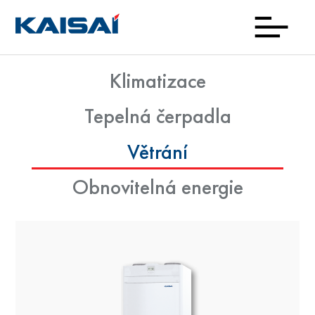
Klimatizace
Zajím
Prod
Kde
Nov
Kon
O
Ke
Tepelná čerpadla
nako
zna
sta
Větrání
Obnovitelná energie