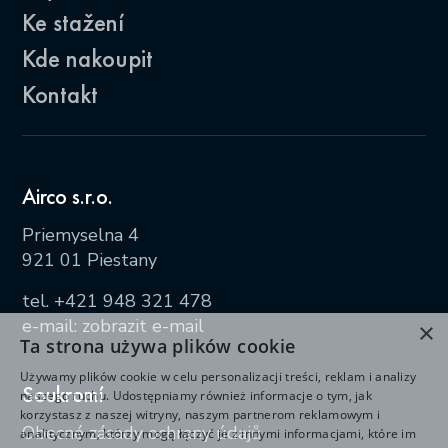
Ke stažení
Kde nakoupit
Kontakt
Airco s.r.o.
Priemyselna 4
921 01 Piestany
tel.
+421 948 321 478
e-mail:
zobrazit e-mail
×
Ta strona używa plików cookie
Używamy plików cookie w celu personalizacji treści, reklam i analizy
Soukromí
naszego ruchu. Udostępniamy również informacje o tym, jak
korzystasz z naszej witryny, naszym partnerom reklamowym i
Obecné zásady ochrany údajů
analitycznym, którzy mogą łączyć je z innymi informacjami, które im