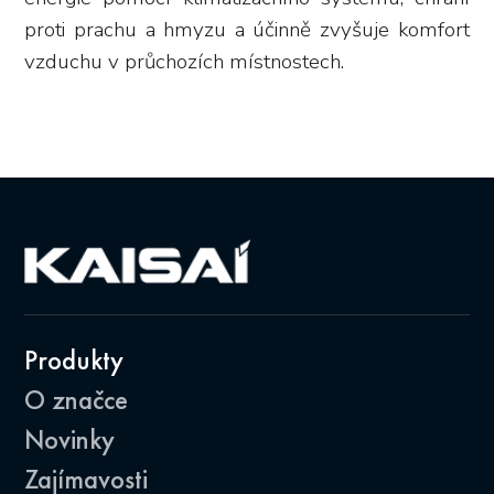
proti prachu a hmyzu a účinně zvyšuje komfort
vzduchu v průchozích místnostech.
Produkty
O značce
Novinky
Zajímavosti