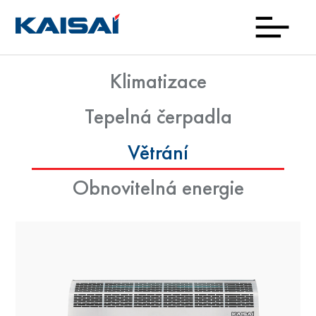
Klimatizace
Zajím
Prod
Kde
Nov
Kon
O
Ke
Tepelná čerpadla
nako
zna
sta
Větrání
Obnovitelná energie