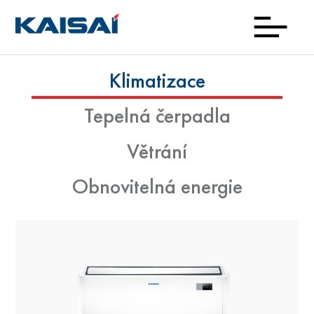
Klimatizace
Zajím
Prod
Kde
Nov
Kon
O
Ke
Tepelná čerpadla
nako
zna
sta
Větrání
Obnovitelná energie