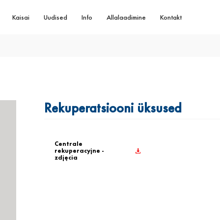
Kaisai
Uudised
Info
Allalaadimine
Kontakt
Rekuperatsiooni üksused
Centrale
rekuperacyjne -
zdjęcia