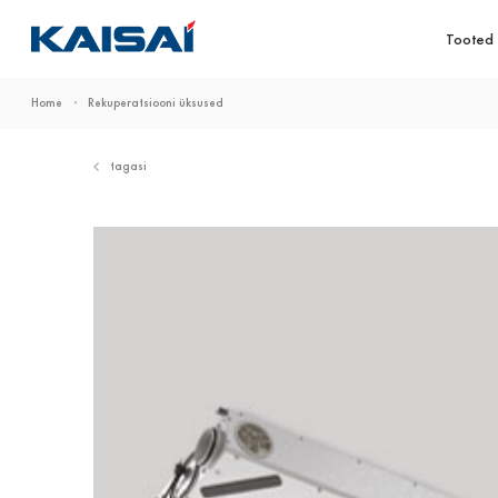
Tooted
Home
Rekuperatsiooni üksused
tagasi