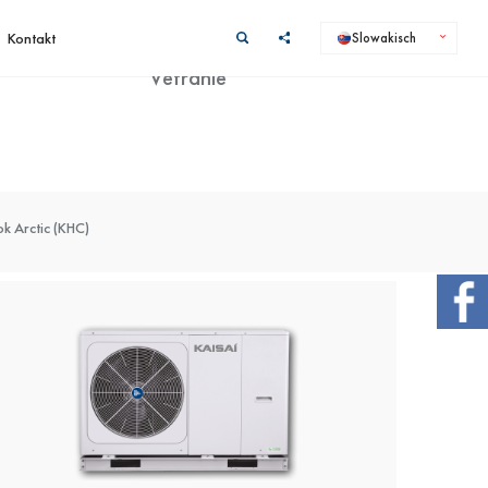
Kontakt
Slowakisch
Vetranie
Kanálové klimatizácie
Stojaté klimatizácie
 Arctic (KHC)