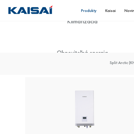
Produkty
Kaisai
Novi
Klimatizácia
Obnoviteľná energia
Nástenné klimatizačné jednotky
Multi-split sys
Split Arctic (