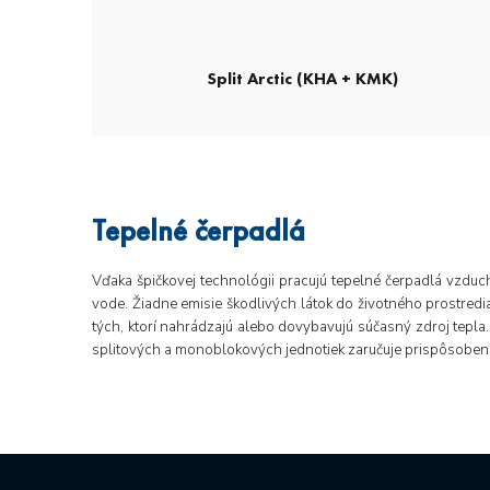
Split Arctic (KHA + KMK)
Tepelné čerpadlá
Vďaka špičkovej technológii pracujú tepelné čerpadlá vzduc
vode. Žiadne emisie škodlivých látok do životného prostredi
tých, ktorí nahrádzajú alebo dovybavujú súčasný zdroj tepl
splitových a monoblokových jednotiek zaručuje prispôsobeni