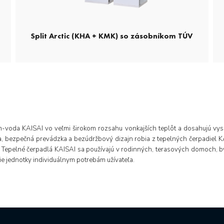
Split Arctic (KHA + KMK) so zásobníkom TÚV
h-voda KAISAI vo veľmi širokom rozsahu vonkajších teplôt a dosahujú vys
a, bezpečná prevádzka a bezúdržbový dizajn robia z tepelných čerpadiel KAI
a. Tepelné čerpadlá KAISAI sa používajú v rodinných, terasových domoch,
e jednotky individuálnym potrebám užívateľa.