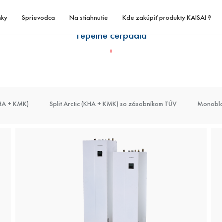
nky
Sprievodca
Na stiahnutie
Kde zakúpiť produkty KAISAI ?
Tepelné čerpadlá
témy
Podstropno - parapetné klimatizácie
Kazetové klimatizácie
KHA + KMK)
Fotovoltické panely
Rekuperačné jednotky
Split Arctic (KHA + KMK) so zásobníkom TÚV
Fotovoltické invertory
Vzduchové clony
Monoblok
Mobilné klimatizácie
Kondenzačné jednotky