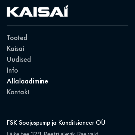
Tooted
Kaisai
Uudised
Info
Allalaadimine
Kontakt
FSK Soojuspump ja Konditsioneer OÜ
Läike tee 32/1 Peetri alevik, Rae vald