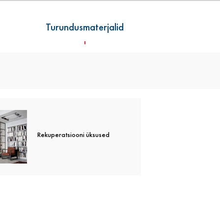
Turundusmaterjalid
ad mudelid)
Õhkkardinad
Rekuperatsiooni üksused