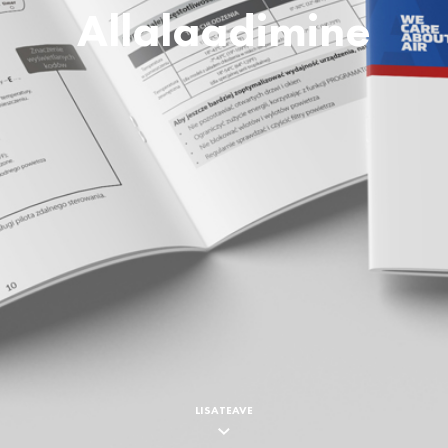
Allalaadimine
LISATEAVE