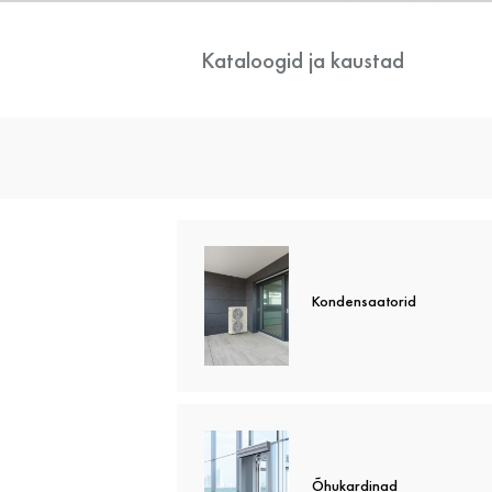
Kataloogid ja kaustad
Kliimaseadme
Dokumentat
Kondensaatorid
Õhukardinad