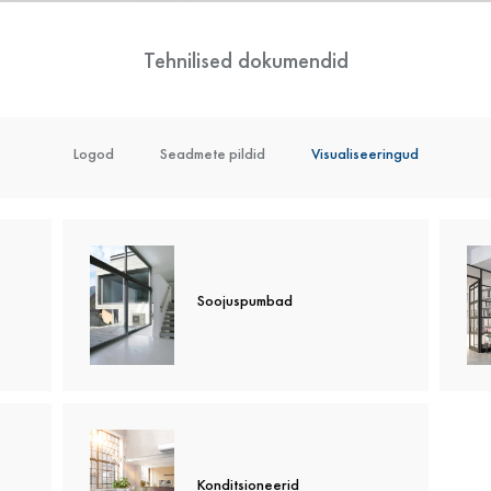
Tehnilised dokumendid
d ja agregaadid
sioon
Logod
Garantii
Soojuspumbad
Seadmete pildid
Hooldusjuhendid
Fotogalvaanilised tooted
Visualiseeringud
Hooldusjuhendid (vanem
Soojuspumbad
Konditsioneerid