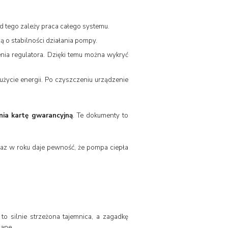
d tego zależy praca całego systemu.
ą o stabilności działania pompy.
enia regulatora. Dzięki temu można wykryć
użycie energii. Po czyszczeniu urządzenie
nia kartę gwarancyjną
. Te dokumenty to
az w roku daje pewność, że pompa ciepła
o silnie strzeżona tajemnica, a zagadkę
nane.