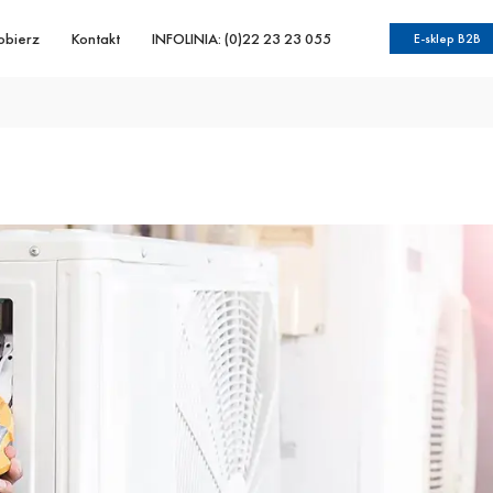
obierz
Kontakt
INFOLINIA: (0)22 23 23 055
E-sklep B2B
?