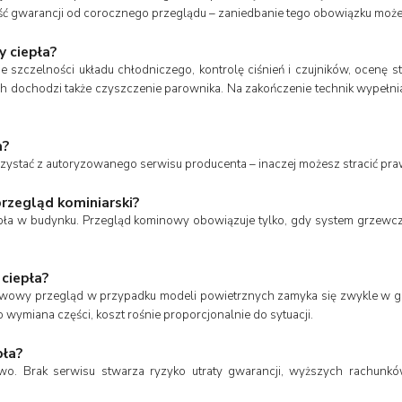
 gwarancji od corocznego przeglądu – zaniedbanie tego obowiązku może 
 ciepła?
szczelności układu chłodniczego, kontrolę ciśnień i czujników, ocenę sta
 dochodzi także czyszczenie parownika. Na zakończenie technik wypełnia
a?
 korzystać z autoryzowanego serwisu producenta – inaczej możesz stracić 
przegląd kominiarski?
ciepła w budynku. Przegląd kominowy obowiązuje tylko, gdy system grzew
 ciepła?
tawowy przegląd w przypadku modeli powietrznych zamyka się zwykle w g
ymiana części, koszt rośnie proporcjonalnie do sytuacji.
pła?
rawo. Brak serwisu stwarza ryzyko utraty gwarancji, wyższych rachunk