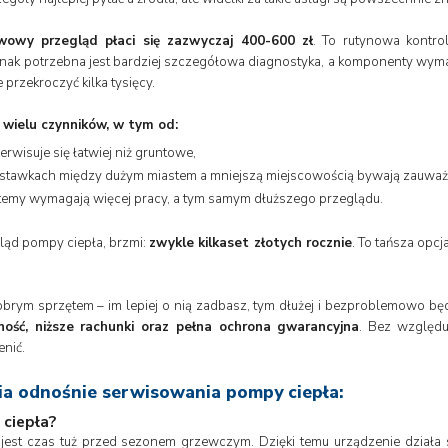
owy przegląd płaci się zazwyczaj 400-600 zł
. To rutynowa kontrol
 jednak potrzebna jest bardziej szczegółowa diagnostyka, a komponenty w
przekroczyć kilka tysięcy.
 wielu czynników, w tym od:
rwisuje się łatwiej niż gruntowe,
 stawkach między dużym miastem a mniejszą miejscowością bywają zauważ
temy wymagają więcej pracy, a tym samym dłuższego przeglądu.
gląd pompy ciepła, brzmi:
zwykle kilkaset złotych rocznie
. To tańsza opcj
obrym sprzętem – im lepiej o nią zadbasz, tym dłużej i bezproblemowo będ
ność, niższe rachunki oraz pełna ochrona gwarancyjna
. Bez względu
enić.
ia odnośnie serwisowania pompy ciepła:
 ciepła?
jest czas tuż przed sezonem grzewczym. Dzięki temu urządzenie działa 