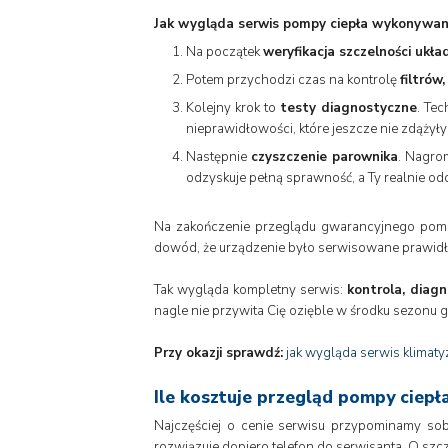
Jak wygląda serwis pompy ciepła wykonywany
Na początek
weryfikacja szczelności ukła
Potem przychodzi czas na kontrolę
filtrów
Kolejny krok to
testy diagnostyczne
. Te
nieprawidłowości, które jeszcze nie zdążyły 
Następnie
czyszczenie parownika
. Nagrom
odzyskuje pełną sprawność, a Ty realnie od
Na zakończenie przeglądu gwarancyjnego pom
dowód, że urządzenie było serwisowane prawidł
Tak wygląda kompletny serwis:
kontrola, diag
nagle nie przywita Cię ozięble w środku sezonu
Przy okazji sprawdź:
jak wygląda serwis klimatyz
Ile kosztuje przegląd pompy ciepł
Najczęściej o cenie serwisu przypominamy sobi
rozwiązuje dopiero telefon do serwisanta. O szcze