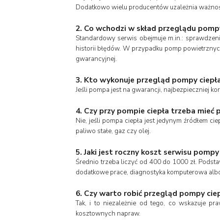
Dodatkowo wielu producentów uzależnia ważność
2. Co wchodzi w skład przeglądu pompy
Standardowy serwis obejmuje m.in.: sprawdzenie 
historii błędów. W przypadku pomp powietrznych
gwarancyjnej.
3. Kto wykonuje przegląd pompy ciepł
Jeśli pompa jest na gwarancji, najbezpieczniej
4. Czy przy pompie ciepła trzeba mieć 
Nie, jeśli pompa ciepła jest jedynym źródłem 
paliwo stałe, gaz czy olej.
5. Jaki jest roczny koszt serwisu pompy
Średnio trzeba liczyć od 400 do 1000 zł. Pods
dodatkowe prace, diagnostyka komputerowa albo w
6. Czy warto robić przegląd pompy cie
Tak, i to niezależnie od tego, co wskazuje p
kosztownych napraw.