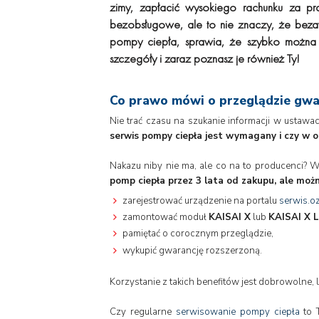
zimy, zapłacić wysokiego rachunku za prą
bezobsługowe, ale to nie znaczy, że beza
pompy ciepła, sprawia, że szybko można 
szczegóły i zaraz poznasz je również Ty!
Co prawo mówi o przeglądzie gwa
Nie trać czasu na szukanie informacji w ustawa
serwis pompy ciepła jest wymagany i czy w o
Nakazu niby nie ma, ale co na to producenci? 
pomp ciepła przez 3 lata od zakupu, ale moż
zarejestrować urządzenie na portalu
serwis.o
zamontować moduł
KAISAI X
lub
KAISAI X L
pamiętać o corocznym przeglądzie,
wykupić gwarancję rozszerzoną.
Korzystanie z takich benefitów jest dobrowolne
Czy regularne
serwisowanie pompy ciepła
to T