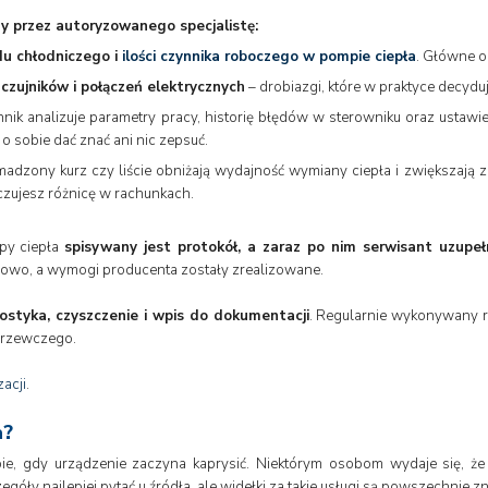
 przez autoryzowanego specjalistę:
du chłodniczego i
ilości czynnika roboczego w pompie ciepła
. Główne o
, czujników i połączeń elektrycznych
– drobiazgi, które w praktyce decyduj
chnik analizuje parametry pracy, historię błędów w sterowniku oraz ustawi
o sobie dać znać ani nic zepsuć.
adzony kurz czy liście obniżają wydajność wymiany ciepła i zwiększają z
czujesz różnicę w rachunkach.
py ciepła
spisywany jest protokół, a zaraz po nim serwisant uzupeł
owo, a wymogi producenta zostały zrealizowane.
nostyka, czyszczenie i wpis do dokumentacji
. Regularnie wykonywany r
 grzewczego.
acji
.
a?
e, gdy urządzenie zaczyna kaprysić. Niektórym osobom wydaje się, że t
góły najlepiej pytać u źródła, ale widełki za takie usługi są powszechnie z