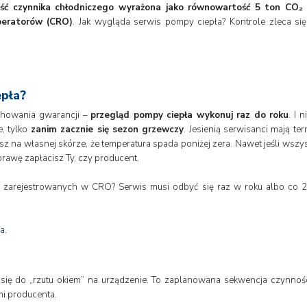
ilość czynnika chłodniczego wyrażona jako równowartość 5 ton CO₂ 
peratorów (CRO)
. Jak wygląda serwis pompy ciepła? Kontrole zleca si
epła?
achowania gwarancji –
przegląd pompy ciepła wykonuj raz do roku
. I 
e, tylko
zanim zacznie się sezon grzewczy
. Jesienią serwisanci mają 
z na własnej skórze, że temperatura spada poniżej zera. Nawet jeśli wszys
awę zapłacisz Ty, czy producent.
zarejestrowanych w CRO? Serwis musi odbyć się raz w roku albo co 
ła
.
się do „rzutu okiem” na urządzenie. To zaplanowana sekwencja czynności,
mi producenta.