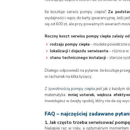
Ile kosztuje serwis pompy ciepła?
Za podstaw
wydajności i wpis do karty gwarancyjnej. Jeśli
się od 600 zł, ale przy poważnych awariach może 
Roczny koszt serwisu pompy ciepła zależy od
rodzaju pompy ciepła
– modele powietrzne se
lokalizacji i dojazdu serwisanta
– różnice w
stanu technicznego instalacji
– starsze sys
Dlatego odpowiedź na pytanie, ile kosztuje prze
w rachunek na kilka tysięcy.
Z
żywotnością pompy ciepła
jest jak z każdym d
matematyka:
mniej usterek, większa efektyw
inwestujesz w święty spokój, który nie da się wyc
FAQ – najczęściej zadawane pytan
1. Jak często trzeba serwisować pompę
Najlepiej raz w roku, a optymalnym momentem 