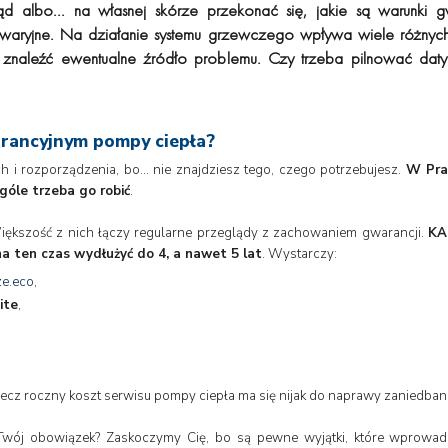
d albo... na własnej skórze przekonać się, jakie są warunki gw
waryjne. Na działanie systemu grzewczego wpływa wiele różnych 
znaleźć ewentualne źródło problemu. Czy trzeba pilnować daty
rancyjnym pompy ciepła?
ch i rozporządzenia, bo… nie znajdziesz tego, czego potrzebujesz.
W Pra
góle trzeba go robić
.
Większość z nich łączy regularne przeglądy z zachowaniem gwarancji.
KA
na ten czas wydłużyć do 4, a nawet 5 lat
. Wystarczy:
ze.eco
,
ite
,
, lecz roczny koszt serwisu pompy ciepła ma się nijak do naprawy zaniedb
wój obowiązek? Zaskoczymy Cię, bo są pewne wyjątki, które wprowad