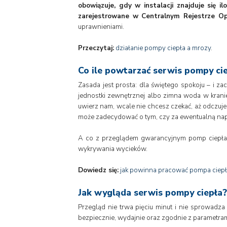
obowiązuje, gdy w instalacji znajduje się 
zarejestrowane w Centralnym Rejestrze O
uprawnieniami.
Przeczytaj:
działanie pompy ciepła a mrozy
.
Co ile powtarzać serwis pompy ci
Zasada jest prosta: dla świętego spokoju – i z
jednostki zewnętrznej albo zimna woda w krani
uwierz nam, wcale nie chcesz czekać, aż odczujes
może zadecydować o tym, czy za ewentualną napr
A co z przeglądem gwarancyjnym pomp ciepła 
wykrywania wycieków.
Dowiedz się:
jak powinna pracować pompa ciep
Jak wygląda serwis pompy ciepła?
Przegląd nie trwa pięciu minut i nie sprowadza 
bezpiecznie, wydajnie oraz zgodnie z parametra