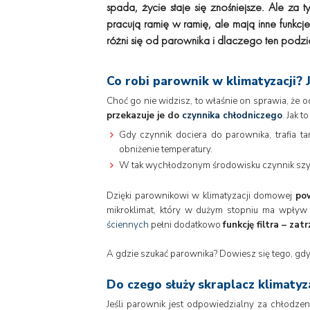
spada, życie staje się znośniejsze. Ale za
pracują ramię w ramię, ale mają inne funkcj
różni się od parownika i dlaczego ten podz
Co robi parownik w klimatyzacji? J
Choć go nie widzisz, to właśnie on sprawia, że 
przekazuje je do
czynnika chłodniczego
. Jak 
Gdy czynnik dociera do parownika, trafia t
obniżenie temperatury.
W tak wychłodzonym środowisku czynnik szybko
Dzięki parownikowi w klimatyzacji domowej
pow
mikroklimat, który w dużym stopniu ma wpły
ściennych
pełni dodatkowo
funkcję filtra – za
A gdzie szukać parownika? Dowiesz się tego, gdy
Do czego służy skraplacz klimaty
Jeśli parownik jest odpowiedzialny za chłodzen