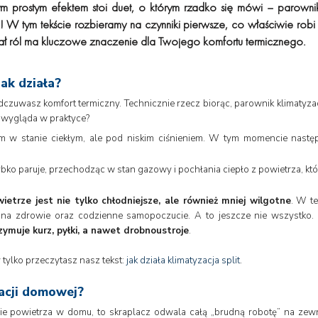
 tym prostym efektem stoi duet, o którym rzadko się mówi – parown
e! W tym tekście rozbieramy na czynniki pierwsze, co właściwie rob
iał ról ma kluczowe znaczenie dla Twojego komfortu termicznego.
ak działa?
odczuwasz komfort termiczny. Technicznie rzecz biorąc, parownik klimatyz
to wygląda w praktyce?
am w stanie ciekłym, ale pod niskim ciśnieniem. W tym momencie nastę
 paruje, przechodząc w stan gazowy i pochłania ciepło z powietrza, które 
ietrze jest nie tylko chłodniejsze, ale również mniej wilgotne
. W t
w na zdrowie oraz codzienne samopoczucie. A to jeszcze nie wszystk
trzymuje kurz, pyłki, a nawet drobnoustroje
.
 tylko przeczytasz nasz tekst:
jak działa klimatyzacja split
.
zacji domowej?
ie powietrza w domu, to skraplacz odwala całą „brudną robotę” na zewnąt