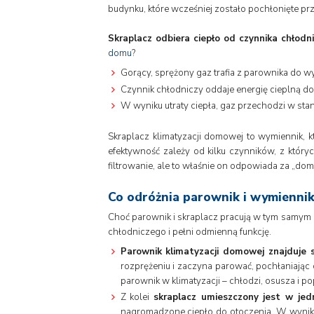
budynku, które wcześniej zostało pochłonięte pr
Skraplacz odbiera ciepło od czynnika chłod
domu
?
Gorący, sprężony gaz trafia z parownika do wy
Czynnik chłodniczy oddaje energię cieplną d
W wyniku utraty ciepła, gaz przechodzi w stan 
Skraplacz klimatyzacji domowej to wymiennik, 
efektywność zależy od kilku czynników, z któryc
filtrowanie, ale to właśnie on odpowiada za „dom
Co odróżnia parownik i wymiennik
Choć parownik i skraplacz pracują w tym samym u
chłodniczego i pełni odmienną funkcję.
Parownik klimatyzacji domowej znajduje 
rozprężeniu i zaczyna parować, pochłaniając 
parownik w klimatyzacji – chłodzi, osusza i p
Z kolei
skraplacz umieszczony jest w jed
nagromadzone ciepło do otoczenia. W wyniku t