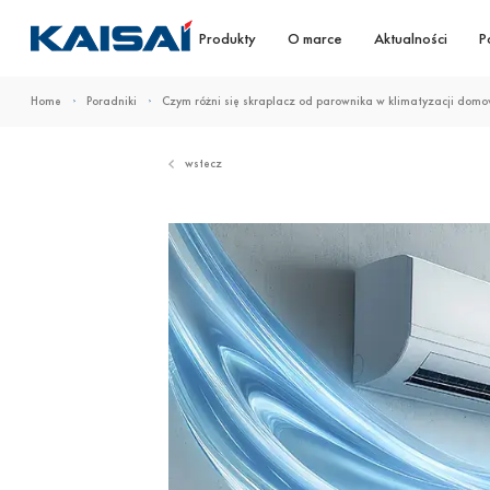
Produkty
O marce
Aktualności
P
Home
Poradniki
Czym różni się skraplacz od parownika w klimatyzacji domo
wstecz