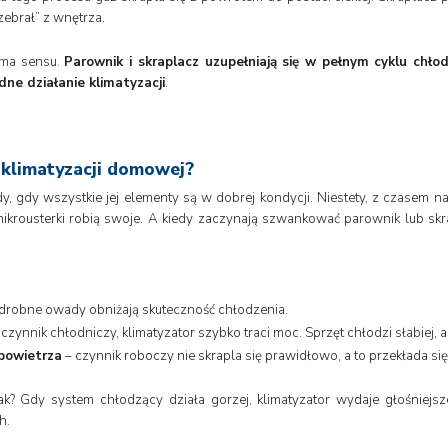
zebrał” z wnętrza.
e ma sensu.
Parownik i skraplacz uzupełniają się w pełnym cyklu chło
ne działanie klimatyzacji
.
 klimatyzacji domowej?
y, gdy wszystkie jej elementy są w dobrej kondycji. Niestety, z czasem na
mikrousterki robią swoje. A kiedy zaczynają szwankować parownik lub skr
wet drobne owady obniżają skuteczność chłodzenia.
ć czynnik chłodniczy, klimatyzator szybko traci moc. Sprzęt chłodzi słabiej, 
 powietrza
– czynnik roboczy nie skrapla się prawidłowo, a to przekłada się 
tak? Gdy system chłodzący działa gorzej, klimatyzator wydaje głośniej
h.