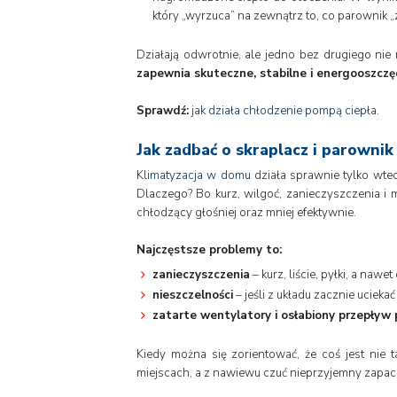
który „wyrzuca” na zewnątrz to, co parownik „
Działają odwrotnie, ale jedno bez drugiego ni
zapewnia skuteczne, stabilne i energooszczęd
Sprawdź:
jak działa chłodzenie pompą ciepła
.
Jak zadbać o skraplacz i parownik
Klimatyzacja w domu
działa sprawnie tylko wted
Dlaczego? Bo kurz, wilgoć, zanieczyszczenia i 
chłodzący głośniej oraz mniej efektywnie.
Najczęstsze problemy to:
zanieczyszczenia
– kurz, liście, pyłki, a na
nieszczelności
– jeśli z układu zacznie ucieka
zatarte wentylatory i osłabiony przepływ
Kiedy można się zorientować, że coś jest nie 
miejscach, a z nawiewu czuć nieprzyjemny zapac