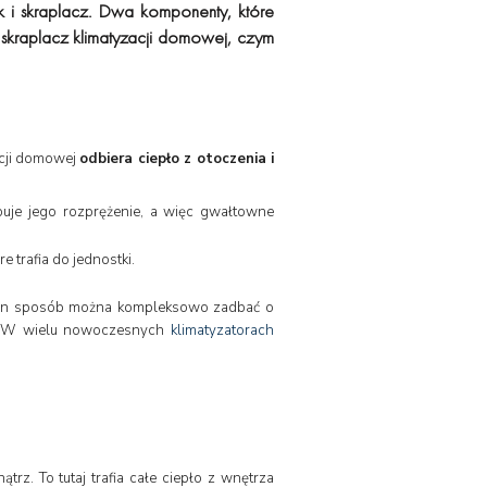
ik i skraplacz. Dwa komponenty, które
i skraplacz klimatyzacji domowej, czym
acji domowej
odbiera ciepło z otoczenia i
puje jego rozprężenie, a więc gwałtowne
trafia do jednostki.
en sposób można kompleksowo zadbać o
o. W wielu nowoczesnych
klimatyzatorach
rz. To tutaj trafia całe ciepło z wnętrza