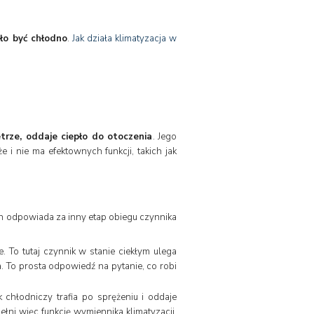
ło być chłodno
.
Jak działa klimatyzacja w
trze, oddaje ciepło do otoczenia
. Jego
 i nie ma efektownych funkcji, takich jak
ch odpowiada za inny etap obiegu czynnika
e. To tutaj czynnik w stanie ciekłym ulega
. To prosta odpowiedź na pytanie, co robi
k chłodniczy trafia po sprężeniu i oddaje
łni więc funkcję wymiennika klimatyzacji,