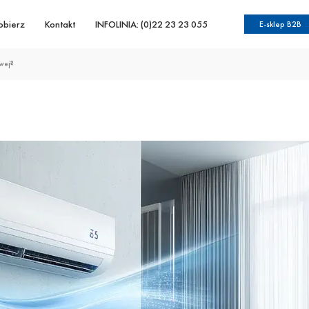
obierz
Kontakt
INFOLINIA: (0)22 23 23 055
E-sklep B2B
wej?