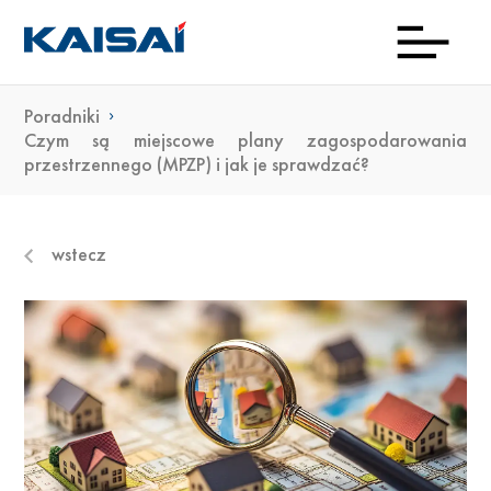
Poradniki
INFOL
Aktua
Prod
Kon
Pob
O
Czym są miejscowe plany zagospodarowania
przestrzennego (MPZP) i jak je sprawdzać?
(0)22
ma
23 0
wstecz