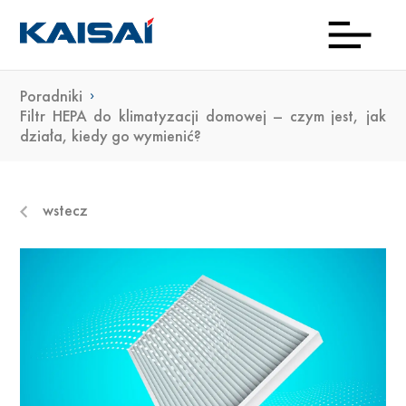
Poradniki
INFOL
Aktua
Prod
Kon
Pob
O
Filtr HEPA do klimatyzacji domowej – czym jest, jak
działa, kiedy go wymienić?
(0)22
ma
23 0
wstecz