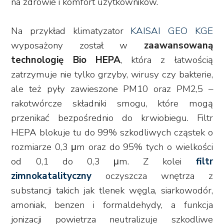
na zdrowie i komfort użytkowników.
Na przykład klimatyzator
KAISAI GEO KGE
wyposażony został w
zaawansowaną
technologię Bio HEPA
, która z łatwością
zatrzymuje nie tylko grzyby, wirusy czy bakterie,
ale też pyły zawieszone PM10 oraz PM2,5 –
rakotwórcze składniki smogu, które mogą
przenikać bezpośrednio do krwiobiegu. Filtr
HEPA blokuje tu do 99% szkodliwych cząstek o
rozmiarze 0,3 μm oraz do 95% tych o wielkości
od 0,1 do 0,3 μm. Z kolei
filtr
zimnokatalityczny
oczyszcza wnętrza z
substancji takich jak tlenek węgla, siarkowodór,
amoniak, benzen i formaldehydy, a funkcja
jonizacji powietrza neutralizuje szkodliwe