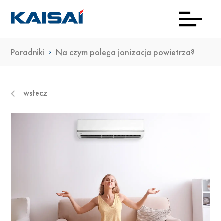
Poradniki
Na czym polega jonizacja powietrza?
INFOL
Aktua
Prod
Kon
Pob
O
(0)22
ma
wstecz
23 0