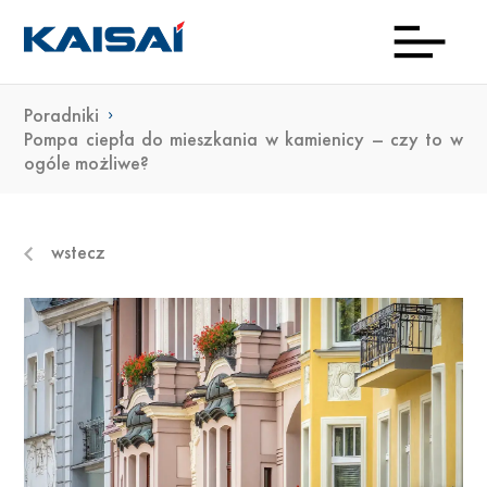
Poradniki
INFOL
Aktua
Prod
Kon
Pob
O
Pompa ciepła do mieszkania w kamienicy – czy to w
ogóle możliwe?
(0)22
ma
23 0
wstecz