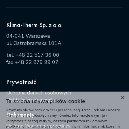
Klima-Therm Sp. z o.o.
04-041 Warszawa
ul. Ostrobramska 101A
tel.
+48 22 517 36 00
fax +48 22 879 99 07
Prywatność
Ochrona danych osobowych
×
Polityka prywatności
Ta strona używa plików cookie
Używamy plików cookie w celu personalizacji treści, reklam i analizy
Dokumenty
naszego ruchu. Udostępniamy również informacje o tym, jak
korzystasz z naszej witryny, naszym partnerom reklamowym i
Ogólne Warunki Sprzedaży
analitycznym, którzy mogą łączyć je z innymi informacjami, które im