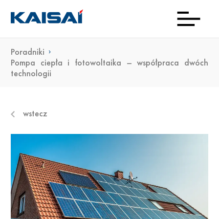
Poradniki
INFOL
Aktua
Prod
Kon
Pob
O
Pompa ciepła i fotowoltaika – współpraca dwóch
technologii
(0)22
ma
23 0
wstecz