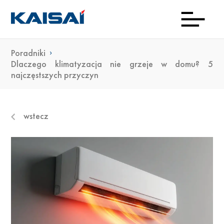
Poradniki
INFOL
Aktua
Prod
Kon
Pob
O
Dlaczego klimatyzacja nie grzeje w domu? 5
najczęstszych przyczyn
(0)22
ma
23 0
wstecz