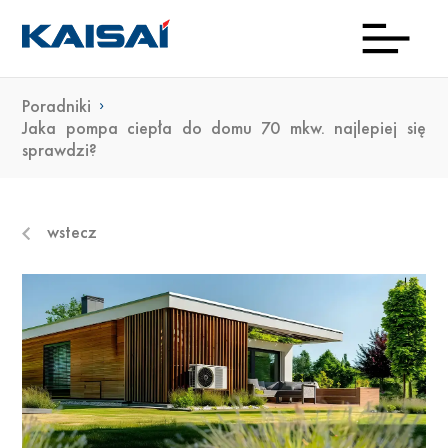
Poradniki
INFOL
Aktua
Prod
Kon
Pob
O
Jaka pompa ciepła do domu 70 mkw. najlepiej się
sprawdzi?
(0)22
ma
23 0
wstecz