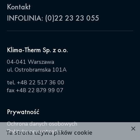
Kontakt
INFOLINIA: (0)22 23 23 055
Klima-Therm Sp. z o.o.
04-041 Warszawa
ul. Ostrobramska 101A
tel.
+48 22 517 36 00
fax +48 22 879 99 07
Prywatność
Ochrona danych osobowych
×
Polityka prywatności
Ta strona używa plików cookie