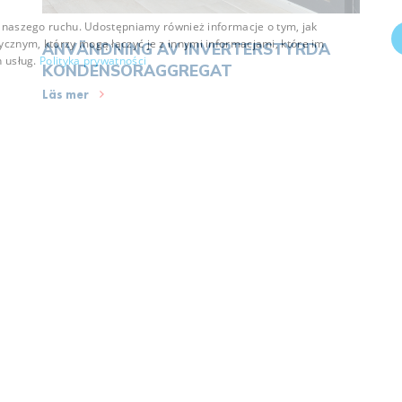
zy naszego ruchu. Udostępniamy również informacje o tym, jak
cznym, którzy mogą łączyć je z innymi informacjami, które im
ANVÄNDNING AV INVERTERSTYRDA
h usług.
Polityka prywatności
KONDENSORAGGREGAT
Läs mer