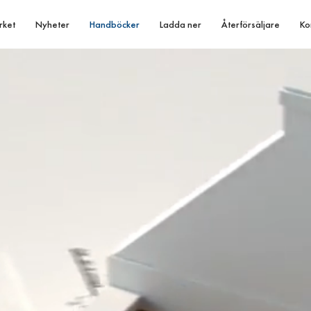
rket
Nyheter
Handböcker
Ladda ner
Återförsäljare
Ko