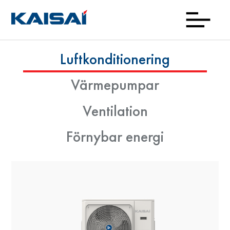
Luftkonditionering
Återför
Handb
Om
Prod
Nyh
Kon
La
Värmepumpar
varum
ne
Ventilation
Förnybar energi